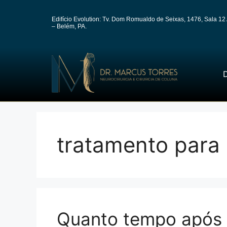
Edifício Evolution: Tv. Dom Romualdo de Seixas, 1476, Sala 12 
– Belém, PA.
D
tratamento para 
Quanto tempo após a