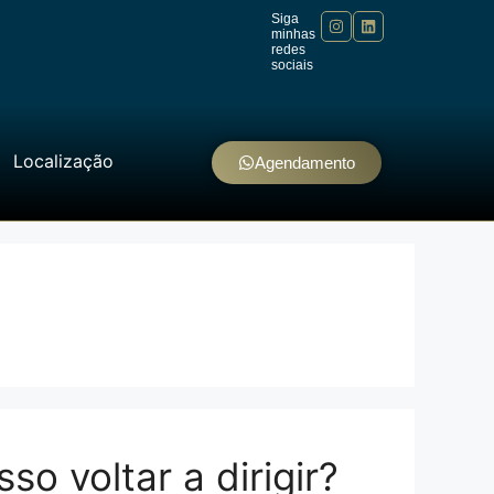
Siga
minhas
redes
sociais
Localização
Agendamento
o voltar a dirigir?