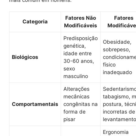
Fatores Não
Fatores
Categoria
Modificáveis
Modificáve
Predisposição
Obesidade,
genética,
sobrepeso,
idade entre
Biológicos
condicionam
30-60 anos,
físico
sexo
inadequado
masculino
Alterações
Sedentarismo
mecânicas
tabagismo, 
Comportamentais
congênitas na
postura, técn
forma de
incorretas de
pisar
levantament
Ergonomia