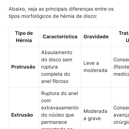
Abaixo, veja as principais diferenças entre os
tipos morfológicos de hérnia de disco:
Tipo de
Tra
Característica
Gravidade
Hérnia
U
Abaulamento
do disco sem
Conse
Leve a
Protrusão
ruptura
(fisiot
moderada
completa do
medic
anel fibroso
Ruptura do anel
com
extravasamento
Conse
Moderada
Extrusão
do núcleo que
avanç
a grave
permanece
cirúrgi