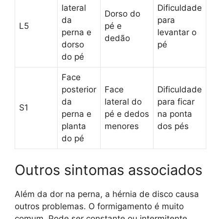
lateral
Dificuldade
Dorso do
da
para
L5
pé e
perna e
levantar o
dedão
dorso
pé
do pé
Face
posterior
Face
Dificuldade
da
lateral do
para ficar
S1
perna e
pé e dedos
na ponta
planta
menores
dos pés
do pé
Outros sintomas associados
Além da dor na perna, a hérnia de disco causa
outros problemas. O formigamento é muito
comum. Pode ser constante ou intermitente.