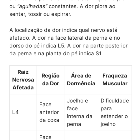
ou
“agulhadas”
constantes. A dor piora ao
sentar, tossir ou espirrar.
A localização da dor indica qual nervo está
afetado. A dor na face lateral da perna e no
dorso do pé indica L5. A dor na parte posterior
da perna e na planta do pé indica S1.
Raiz
Região
Área de
Fraqueza
Nervosa
da Dor
Dormência
Muscular
Afetada
Joelho e
Dificuldade
Face
face
para
L4
anterior
interna da
estender o
da coxa
perna
joelho
Face