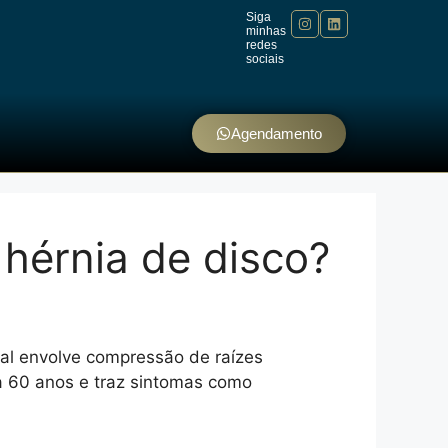
Siga
minhas
redes
sociais
Agendamento
 hérnia de disco?
ual envolve compressão de raízes
a 60 anos e traz sintomas como