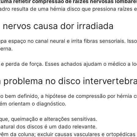
tuma refletir compressão de raízes nervosas lombare
dro resulta de uma hérnia disco que pressiona raízes 
nervos causa dor irradiada
pa espaço no canal neural e irrita fibras sensoriais. I
erna.
 perda de força. Esses achados ajudam o médico a loca
a problema no disco intervertebra
jeto bem definido, a hipótese de compressão por hérni
mbém orientam o diagnóstico.
ue, queimação e alterações sensitivas.
natural dos discos é um dado relevante.
m da coluna; excluir causas vasculares e ortopédicas 