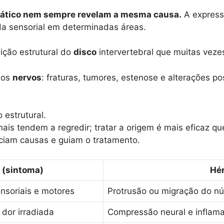
 ciático nem sempre revelam a mesma causa.
A expres
rda sensorial em determinadas áreas.
ição estrutural do
disco
intervertebral que muitas vezes
nos
nervos
: fraturas, tumores, estenose e alterações p
estrutural.
is tendem a regredir; tratar a origem é mais eficaz que
enciam causas e guiam o tratamento.
a (sintoma)
Hér
ensoriais e motores
Protrusão ou migração do nú
 dor irradiada
Compressão neural e inflama