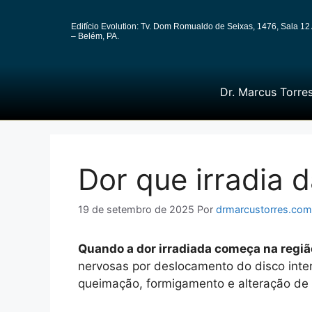
Edifício Evolution: Tv. Dom Romualdo de Seixas, 1476, Sala 12 
– Belém, PA.
Dr. Marcus Torre
Dor que irradia 
19 de setembro de 2025
Por
drmarcustorres.com
Quando a dor irradiada começa na regiã
nervosas por deslocamento do disco inte
queimação, formigamento e alteração de 