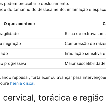
tos podem precipitar o deslocamento.
nde do tamanho do deslocamento, inflamação e espaço 
O que acontece
C
fragilidade
Risco de extravasam
ou migração
Compressão de raíze
tado
Irradiação sensitiva 
o progressiva
Maior suscetibilidade
uando repousar, fortalecer ou avançar para intervençõ
sobre
hérnia discal
.
 cervical, torácica e regiã