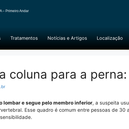
A – Primeiro Andar
s
Tratamentos
Notícias e Artigos
Localização
da coluna para a perna:
.br
o lombar e segue pelo membro inferior
, a suspeita us
rvertebral. Esse quadro é comum entre pessoas de 30 
sensibilidade.