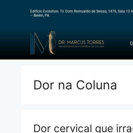
Edifício Evolution: Tv. Dom Romualdo de Seixas, 1476, Sala 12 
– Belém, PA.
D
Dor na Coluna
Dor cervical que irr