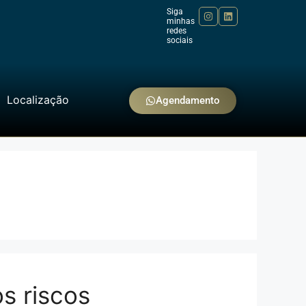
Siga
minhas
redes
sociais
Localização
Agendamento
os riscos