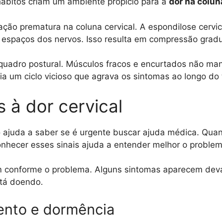
ábitos criam um ambiente propício para a
dor na colun
ação prematura na coluna cervical. A espondilose cervi
s espaços dos nervos. Isso resulta em compressão gradu
a o quadro postural. Músculos fracos e encurtados não 
a um ciclo vicioso que agrava os sintomas ao longo do
 à dor cervical
o ajuda a saber se é urgente buscar ajuda médica. Qua
onhecer esses sinais ajuda a entender melhor o problem
onforme o problema. Alguns sintomas aparecem devaga
stá doendo.
ento e dormência