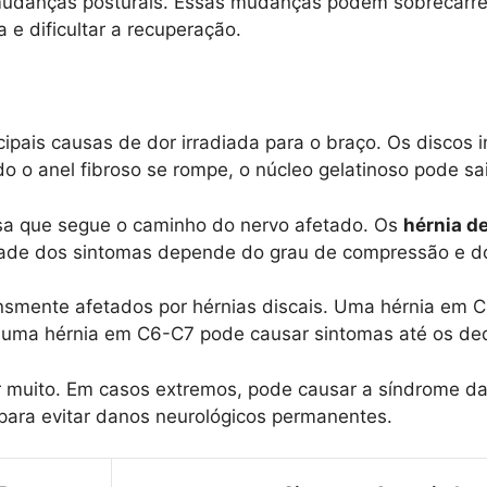
mudanças posturais. Essas mudanças podem sobrecarrega
 e dificultar a recuperação.
cipais causas de dor irradiada para o braço. Os discos
 o anel fibroso se rompe, o núcleo gelatinoso pode sai
nsa que segue o caminho do nervo afetado. Os
hérnia d
idade dos sintomas depende do grau de compressão e do 
smente afetados por hérnias discais. Uma hérnia em C
Já uma hérnia em C6-C7 pode causar sintomas até os de
 muito. Em casos extremos, pode causar a síndrome d
para evitar danos neurológicos permanentes.