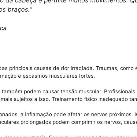
eso da cabeça e permite muitos movimentos. Q
os braços.”
ica
s principais causas de dor irradiada. Traumas, como 
flamação e espasmos musculares fortes.
s também podem causar tensão muscular. Profissionais
mais sujeitos a isso. Treinamento físico inadequado t
nados, a inflamação pode afetar os nervos próximos. I
sculares prolongados podem comprimir os nervos, caus