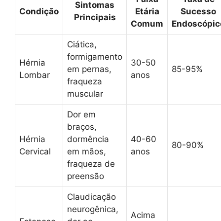
Sintomas
Condição
Etária
Sucesso
Principais
Comum
Endoscópic
Ciática,
formigamento
Hérnia
30-50
em pernas,
85-95%
Lombar
anos
fraqueza
muscular
Dor em
braços,
Hérnia
dormência
40-60
80-90%
Cervical
em mãos,
anos
fraqueza de
preensão
Claudicação
neurogênica,
Acima