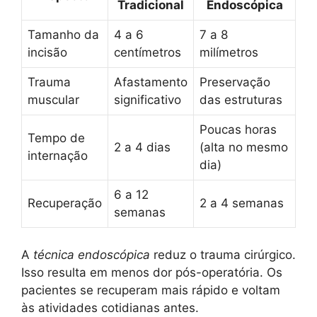
Tradicional
Endoscópica
Tamanho da
4 a 6
7 a 8
incisão
centímetros
milímetros
Trauma
Afastamento
Preservação
muscular
significativo
das estruturas
Poucas horas
Tempo de
2 a 4 dias
(alta no mesmo
internação
dia)
6 a 12
Recuperação
2 a 4 semanas
semanas
A
técnica endoscópica
reduz o trauma cirúrgico.
Isso resulta em menos dor pós-operatória. Os
pacientes se recuperam mais rápido e voltam
às atividades cotidianas antes.