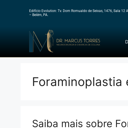
Edifício Evolution: Tv. Dom Romualdo de Seixas, 1476, Sala 12 
– Belém, PA.
D
Foraminoplastia
Saiba mais sobre Fo