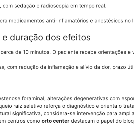
co, com sedação e radioscopia em tempo real.
ra medicamentos anti-inflamatórios e anestésicos no lo
e duração dos efeitos
cerca de 10 minutos. O paciente recebe orientações e 
es
, com redução da inflamação e alívio da dor, prazo útil
estenose foraminal, alterações degenerativas com espo
queio raiz seletivo reforça o diagnóstico e orienta o tra
ural significativa, considera-se intervenção para ampliar
m centros como
orto center
destacam o papel do bloq