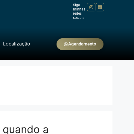
Siga
minhas
redes
sociais
Localização
Agendamento
: quando a