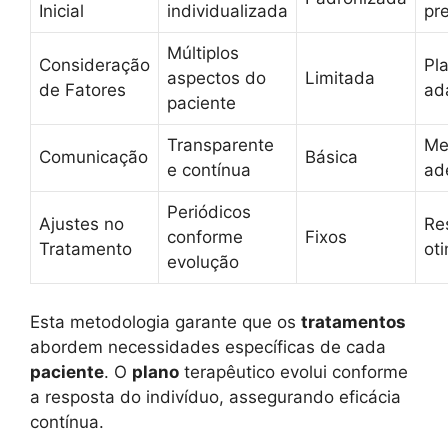
Inicial
individualizada
pr
Múltiplos
Consideração
Pl
aspectos do
Limitada
de Fatores
ad
paciente
Transparente
Me
Comunicação
Básica
e contínua
ad
Periódicos
Ajustes no
Re
conforme
Fixos
Tratamento
ot
evolução
Esta metodologia garante que os
tratamentos
abordem necessidades específicas de cada
paciente
. O
plano
terapêutico evolui conforme
a resposta do indivíduo, assegurando eficácia
contínua.