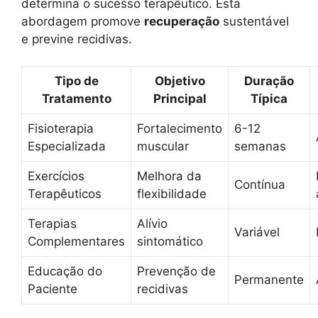
determina o sucesso terapêutico. Esta
abordagem promove
recuperação
sustentável
e previne recidivas.
Tipo de
Objetivo
Duração
Tratamento
Principal
Típica
Fisioterapia
Fortalecimento
6-12
Especializada
muscular
semanas
Exercícios
Melhora da
Contínua
Terapêuticos
flexibilidade
Terapias
Alívio
Variável
Complementares
sintomático
Educação do
Prevenção de
Permanente
Paciente
recidivas