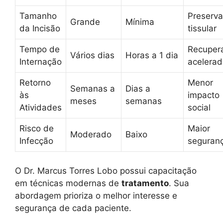
Tamanho
Preserv
Grande
Mínima
da Incisão
tissular
Tempo de
Recuper
Vários dias
Horas a 1 dia
Internação
acelera
Retorno
Menor
Semanas a
Dias a
às
impacto
meses
semanas
Atividades
social
Risco de
Maior
Moderado
Baixo
Infecção
seguran
O Dr. Marcus Torres Lobo possui capacitação
em técnicas modernas de
tratamento
. Sua
abordagem prioriza o melhor interesse e
segurança de cada paciente.