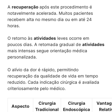
A
recuperação
após este procedimento é
notavelmente acelerada. Muitos pacientes
recebem alta no mesmo dia ou em até 24
horas.
O retorno às
atividades
leves ocorre em
poucos dias. A retomada gradual de
atividades
mais intensas segue orientação médica
personalizada.
O alívio da dor é rápido, permitindo
recuperação da qualidade de vida em tempo
reduzido. Cada indicação cirúrgica é avaliada
criteriosamente pelo médico.
Cirurgia
Cirurgia
Vanta
Aspecto
Tradicional
Endoscópica
Relati