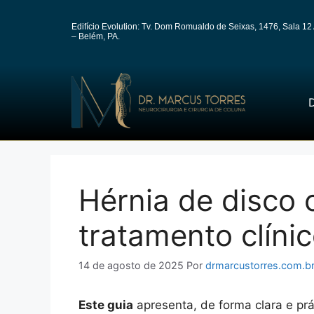
Edifício Evolution: Tv. Dom Romualdo de Seixas, 1476, Sala 12 
– Belém, PA.
D
Hérnia de disco 
tratamento clínic
14 de agosto de 2025
Por
drmarcustorres.com.b
Este guia
apresenta, de forma clara e prá