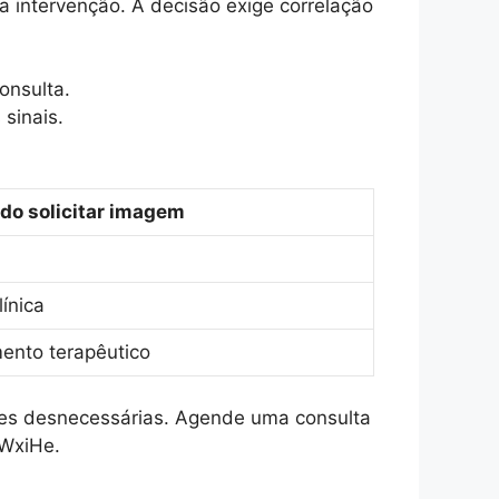
 intervenção. A decisão exige correlação
onsulta.
sinais.
do solicitar imagem
línica
mento terapêutico
nções desnecessárias. Agende uma consulta
MWxiHe.