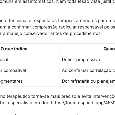
uns em assintomáticos. Nem toda lesão vista justifica
to funcional e resposta às terapias anteriores para a c
am a confirmar compressão radicular responsável pelos 
ara manejo conservador antes de procedimentos.
O que indica
Quan
focal
Déficit progressivo
ar compatível
Ao confirmar correlação c
segmentares
Dor refratária ou planeja
plano terapêutico torna-se mais preciso e evita interve
o, especialista em dor: https://form.respondi.app/45