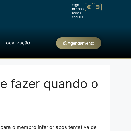
Siga
minhas
redes
sociais
Localização
Agendamento
ue fazer quando o
 para o membro inferior após tentativa de