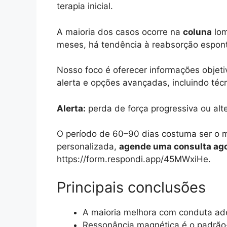
terapia inicial.
A maioria dos casos ocorre na
coluna
lom
meses, há tendência à reabsorção espont
Nosso foco é oferecer informações objeti
alerta e opções avançadas, incluindo téc
Alerta:
perda de força progressiva ou alte
O período de 60–90 dias costuma ser o ma
personalizada,
agende uma consulta ag
https://form.respondi.app/45MWxiHe.
Principais conclusões
A maioria melhora com conduta ad
Ressonância magnética é o padrão-