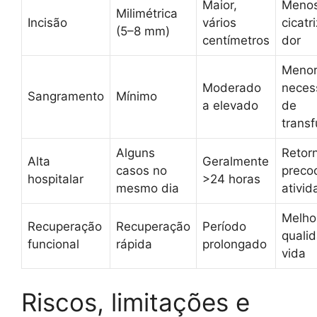
Maior,
Meno
Milimétrica
Incisão
vários
cicatr
(5–8 mm)
centímetros
dor
Meno
Moderado
neces
Sangramento
Mínimo
a elevado
de
trans
Alguns
Retor
Alta
Geralmente
casos no
preco
hospitalar
>24 horas
mesmo dia
ativi
Melho
Recuperação
Recuperação
Período
quali
funcional
rápida
prolongado
vida
Riscos, limitações e