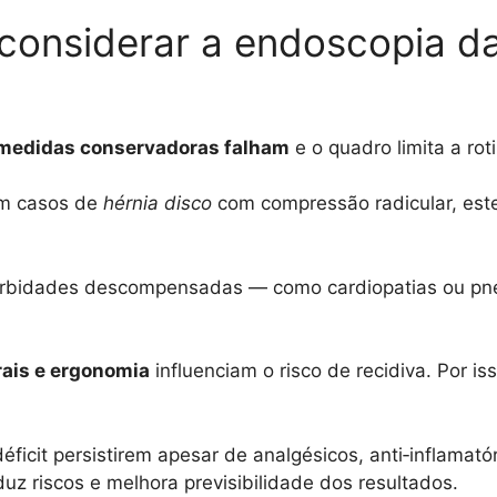
considerar a endoscopia d
 medidas conservadoras falham
e o quadro limita a rot
em casos de
hérnia disco
com compressão radicular, est
orbidades descompensadas — como cardiopatias ou pn
rais e ergonomia
influenciam o risco de recidiva. Por is
ficit persistirem apesar de analgésicos, anti‑inflamatóri
duz riscos e melhora previsibilidade dos resultados.