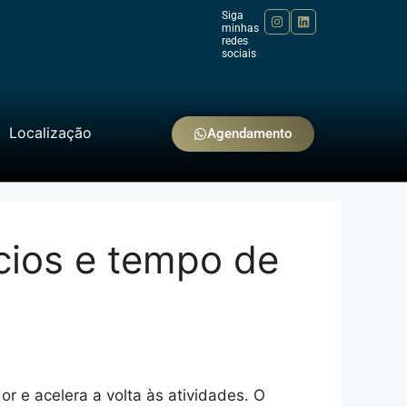
Siga
minhas
redes
sociais
Localização
Agendamento
cios e tempo de
r e acelera a volta às atividades. O