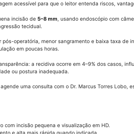
agem acessível para que o leitor entenda riscos, vanta
uena incisão de
5–8 mm
, usando endoscópio com câmer
agressão tecidual.
r pós-operatória, menor sangramento e baixa taxa de in
ulação em poucas horas.
sparência: a recidiva ocorre em 4–9% dos casos, infl
dade ou postura inadequada.
, agende uma consulta com o Dr. Marcus Torres Lobo, esp
o com incisão pequena e visualização em HD.
nto e alta mais rápida quando indicada.