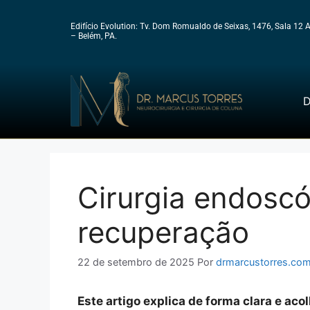
Edifício Evolution: Tv. Dom Romualdo de Seixas, 1476, Sala 12 
– Belém, PA.
D
Cirurgia endoscó
recuperação
22 de setembro de 2025
Por
drmarcustorres.com
Este artigo explica de forma clara e aco