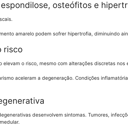
spondilose, osteófitos e hipertr
scais.
gamento amarelo podem sofrer hipertrofia, diminuindo ai
 risco
to elevam o risco, mesmo com alterações discretas nos
arismo aceleram a degeneração. Condições inflamatóri
egenerativa
degenerativas desenvolvem sintomas. Tumores, infecçõ
medular.