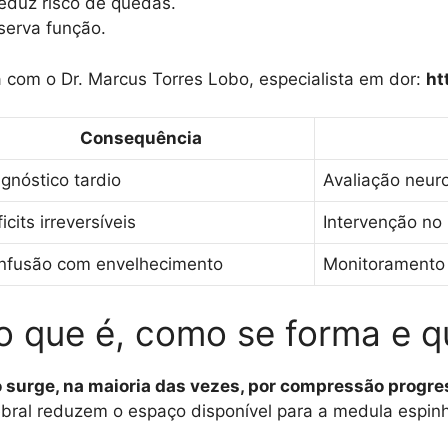
reduz risco de quedas.
eserva função.
com o Dr. Marcus Torres Lobo, especialista em dor:
ht
Consequência
gnóstico tardio
Avaliação neuro
icits irreversíveis
Intervenção n
nfusão com envelhecimento
Monitoramento 
: o que é, como se forma e 
 surge, na maioria das vezes, por compressão progres
bral reduzem o espaço disponível para a medula espinh