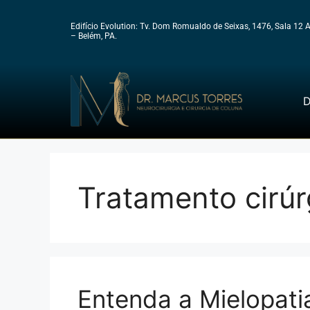
Edifício Evolution: Tv. Dom Romualdo de Seixas, 1476, Sala 12 
– Belém, PA.
D
Tratamento cirúr
Entenda a Mielopatia