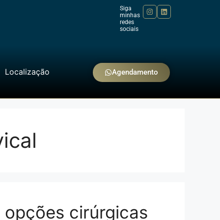
Siga
minhas
redes
sociais
Localização
Agendamento
ical
e opções cirúrgicas