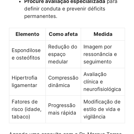
Procure avaliação especializada
para
definir conduta e prevenir déficits
permanentes.
Elemento
Como afeta
Medida
Redução do
Imagem por
Espondilose
espaço
ressonância e
e osteófitos
medular
seguimento
Avaliação
Hipertrofia
Compressão
clínica e
ligamentar
dinâmica
neurofisiológica
Fatores de
Modificação de
Progressão
risco (idade,
estilo de vida e
mais rápida
tabaco)
vigilância