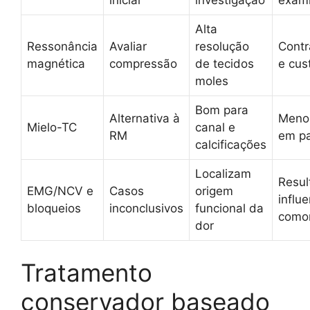
Alta
Ressonância
Avaliar
resolução
Contr
magnética
compressão
de tecidos
e cus
moles
Bom para
Alternativa à
Menos
Mielo-TC
canal e
RM
em pa
calcificações
Localizam
Resul
EMG/NCV e
Casos
origem
influ
bloqueios
inconclusivos
funcional da
como
dor
Tratamento
conservador baseado