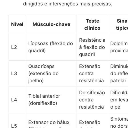
dirigidos e intervenções mais precisas.
Teste
Sina
Nível
Músculo-chave
clínico
típic
Resistência
Ilíopsoas (flexão do
Dolorim
L2
à flexão do
quadril)
proxima
quadril
Quadríceps
Extensão
Diminui
L3
(extensão do
contra
do refl
joelho)
resistência
patelar
Dorsiflexão
Dificul
Tibial anterior
L4
contra
em leva
(dorsiflexão)
resistência
o pé
Sintom
Extensor do hálux
Extensão
L5
no dors