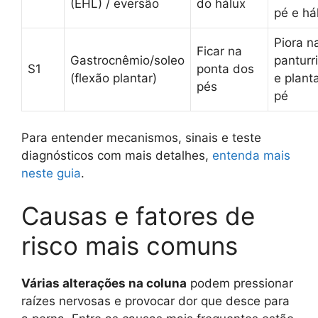
(EHL) / eversão
do hálux
pé e há
Piora n
Ficar na
Gastrocnêmio/soleo
panturr
S1
ponta dos
(flexão plantar)
e plant
pés
pé
Para entender mecanismos, sinais e teste
diagnósticos com mais detalhes,
entenda mais
neste guia
.
Causas e fatores de
risco mais comuns
Várias alterações na coluna
podem pressionar
raízes nervosas e provocar dor que desce para