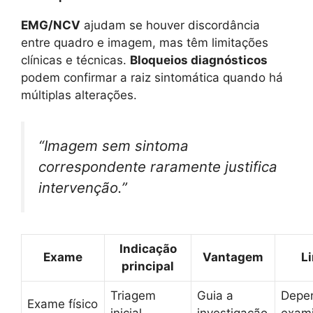
EMG/NCV
ajudam se houver discordância
entre quadro e imagem, mas têm limitações
clínicas e técnicas.
Bloqueios diagnósticos
podem confirmar a raiz sintomática quando há
múltiplas alterações.
“Imagem sem sintoma
correspondente raramente justifica
intervenção.”
Indicação
Exame
Vantagem
L
principal
Triagem
Guia a
Depe
Exame físico
inicial
investigação
exam