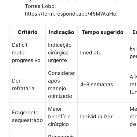
Torres Lobo:
https://form.respondi.app/45MWxiHe.
Critério
Indicação
Tempo sugerido
E
Déficit
Indicação
Ev
motor
cirúrgica
Imediato
pe
progressivo
urgente
Considerar
Alí
Dor
após
4–8 semanas
re
refratária
manejo
fu
otimizado
Maior
Me
Fragmento
benefício
Individualizar
re
sequestrado
cirúrgico
de
Prosseguir