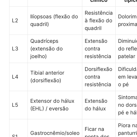
Resistência
Ilíopsoas (flexão do
Dolorim
L2
à flexão do
quadril)
proxima
quadril
Quadríceps
Extensão
Diminui
L3
(extensão do
contra
do refl
joelho)
resistência
patelar
Dorsiflexão
Dificul
Tibial anterior
L4
contra
em leva
(dorsiflexão)
resistência
o pé
Sintom
Extensor do hálux
Extensão
L5
no dors
(EHL) / eversão
do hálux
pé e há
Piora n
Ficar na
Gastrocnêmio/soleo
panturr
S1
ponta dos