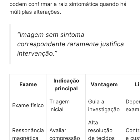
podem confirmar a raiz sintomática quando há
múltiplas alterações.
“Imagem sem sintoma
correspondente raramente justifica
intervenção.”
Indicação
Exame
Vantagem
L
principal
Triagem
Guia a
Depe
Exame físico
inicial
investigação
exam
Alta
Ressonância
Avaliar
resolução
Contr
magnética
compressão
de tecidos
e cus