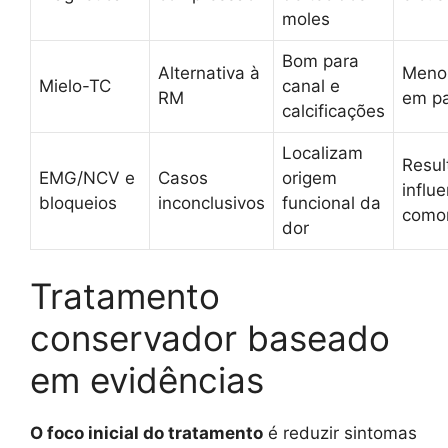
moles
Bom para
Alternativa à
Menos
Mielo-TC
canal e
RM
em pa
calcificações
Localizam
Resul
EMG/NCV e
Casos
origem
influ
bloqueios
inconclusivos
funcional da
como
dor
Tratamento
conservador baseado
em evidências
O foco inicial do tratamento
é reduzir sintomas