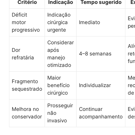
Critério
Indicação
Tempo sugerido
E
Déficit
Indicação
Ev
motor
cirúrgica
Imediato
pe
progressivo
urgente
Considerar
Alí
Dor
após
4–8 semanas
re
refratária
manejo
fu
otimizado
Maior
Me
Fragmento
benefício
Individualizar
re
sequestrado
cirúrgico
de
Prosseguir
Melhora no
Continuar
Evi
não
conservador
acompanhamento
de
invasivo