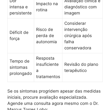
Dor
Avaliação clínica e
Impacto na
intensa e
diagnóstico com
rotina
persistente
imagem
Considerar
Risco de
intervenção
Déficit de
perda de
cirúrgica após
força
autonomia
falha
conservadora
Resposta
Tempo de
insuficiente
Revisão do plano
sintomas
a
terapêutico
prolongado
tratamentos
Se os sintomas progridem apesar das medidas
iniciais, procure avaliação especializada.
Agende uma consulta agora mesmo com o Dr.
Marcus Torres Lobo: