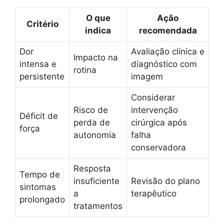
O que
Ação
Critério
indica
recomendada
Dor
Avaliação clínica e
Impacto na
intensa e
diagnóstico com
rotina
persistente
imagem
Considerar
Risco de
intervenção
Déficit de
perda de
cirúrgica após
força
autonomia
falha
conservadora
Resposta
Tempo de
insuficiente
Revisão do plano
sintomas
a
terapêutico
prolongado
tratamentos