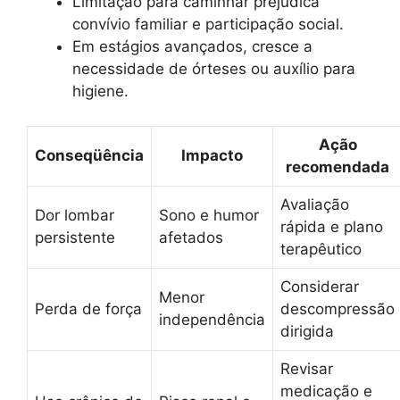
Limitação para caminhar prejudica
convívio familiar e participação social.
Em estágios avançados, cresce a
necessidade de órteses ou auxílio para
higiene.
Ação
Conseqüência
Impacto
recomendada
Avaliação
Dor lombar
Sono e humor
rápida e plano
persistente
afetados
terapêutico
Considerar
Menor
Perda de força
descompressão
independência
dirigida
Revisar
medicação e