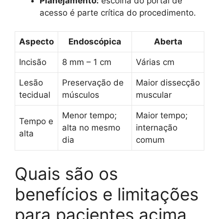
Planejamento:
escolha do portal de
acesso é parte crítica do procedimento.
Aspecto
Endoscópica
Aberta
Incisão
8 mm – 1 cm
Várias cm
Lesão
Preservação de
Maior dissecção
tecidual
músculos
muscular
Menor tempo;
Maior tempo;
Tempo e
alta no mesmo
internação
alta
dia
comum
Quais são os
benefícios e limitações
para pacientes acima