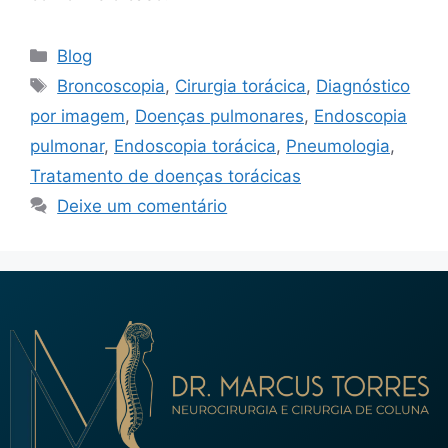
Blog
Broncoscopia
,
Cirurgia torácica
,
Diagnóstico
por imagem
,
Doenças pulmonares
,
Endoscopia
pulmonar
,
Endoscopia torácica
,
Pneumologia
,
Tratamento de doenças torácicas
Deixe um comentário