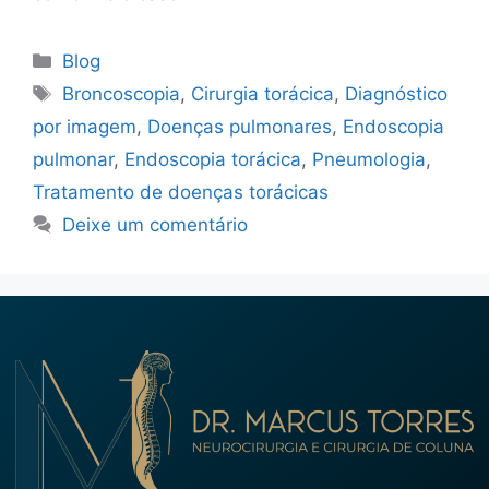
Blog
Broncoscopia
,
Cirurgia torácica
,
Diagnóstico
por imagem
,
Doenças pulmonares
,
Endoscopia
pulmonar
,
Endoscopia torácica
,
Pneumologia
,
Tratamento de doenças torácicas
Deixe um comentário