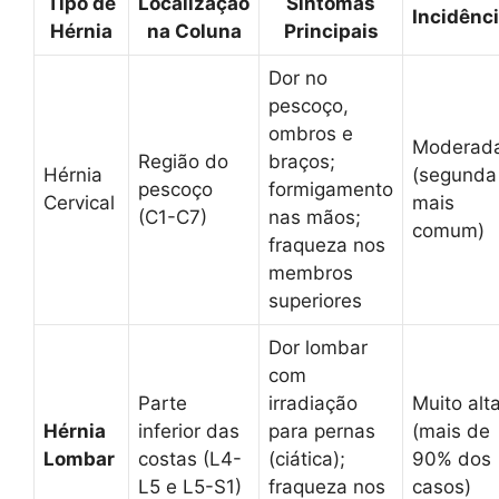
Tipo de
Localização
Sintomas
Incidênc
Hérnia
na Coluna
Principais
Dor no
pescoço,
ombros e
Moderad
Região do
braços;
Hérnia
(segunda
pescoço
formigamento
Cervical
mais
(C1-C7)
nas mãos;
comum)
fraqueza nos
membros
superiores
Dor lombar
com
Parte
irradiação
Muito alt
Hérnia
inferior das
para pernas
(mais de
Lombar
costas (L4-
(ciática);
90% dos
L5 e L5-S1)
fraqueza nos
casos)