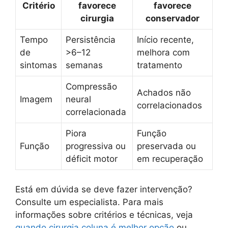
Critério
favorece
favorece
cirurgia
conservador
Tempo
Persistência
Início recente,
de
>6–12
melhora com
sintomas
semanas
tratamento
Compressão
Achados não
Imagem
neural
correlacionados
correlacionada
Piora
Função
Função
progressiva ou
preservada ou
déficit motor
em recuperação
Está em dúvida se deve fazer intervenção?
Consulte um especialista. Para mais
informações sobre critérios e técnicas, veja
quando cirurgia coluna é melhor opção
ou