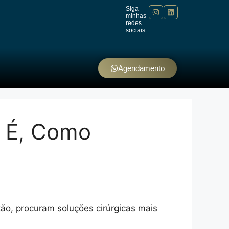
Siga
minhas
redes
sociais
Agendamento
e É, Como
tão, procuram soluções cirúrgicas mais