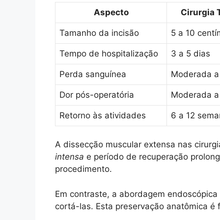
Aspecto
Cirurgia 
Tamanho da incisão
5 a 10 centí
Tempo de hospitalização
3 a 5 dias
Perda sanguínea
Moderada a s
Dor pós-operatória
Moderada a 
Retorno às atividades
6 a 12 sema
A dissecção muscular extensa nas cirurgia
intensa
e período de recuperação prolon
procedimento.
Em contraste, a abordagem endoscópica m
cortá-las. Esta preservação anatômica é