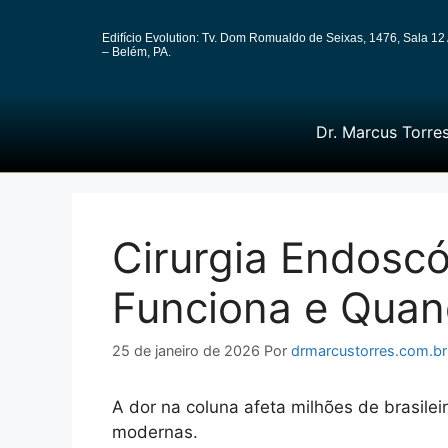
Edifício Evolution: Tv. Dom Romualdo de Seixas, 1476, Sala 12 
– Belém, PA.
Dr. Marcus Torre
Cirurgia Endosc
Funciona e Quan
25 de janeiro de 2026
Por
drmarcustorres.com.br
A dor na coluna afeta milhões de brasile
modernas.