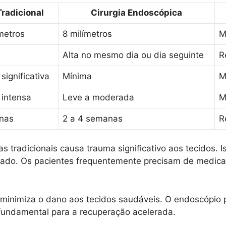
Tradicional
Cirurgia Endoscópica
metros
8 milímetros
M
Alta no mesmo dia ou dia seguinte
R
ignificativa
Mínima
M
intensa
Leve a moderada
M
nas
2 a 4 semanas
R
s tradicionais causa trauma significativo aos tecidos. 
gado. Os pacientes frequentemente precisam de medica
inimiza o dano aos tecidos saudáveis. O endoscópio p
 fundamental para a recuperação acelerada.