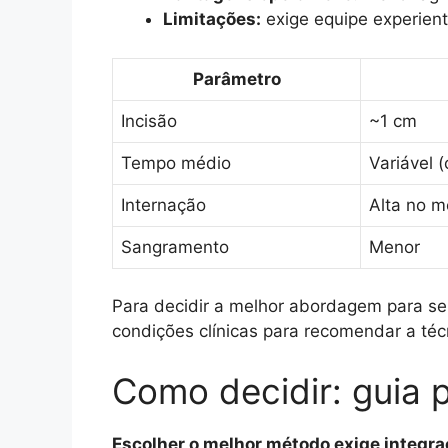
Limitações:
exige equipe experiente
Parâmetro
Incisão
~1 cm
Tempo médio
Variável (
Internação
Alta no 
Sangramento
Menor
Para decidir a melhor abordagem para se
condições clínicas para recomendar a té
Como decidir: guia p
Escolher o melhor método exige integraç