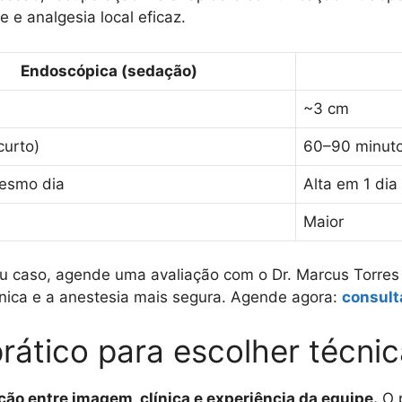
 e analgesia local eficaz.
Endoscópica (sedação)
~3 cm
curto)
60–90 minut
mesmo dia
Alta em 1 dia
Maior
u caso, agende uma avaliação com o Dr. Marcus Torres 
cnica e a anestesia mais segura. Agende agora:
consult
rático para escolher técnic
ão entre imagem, clínica e experiência da equipe.
O p