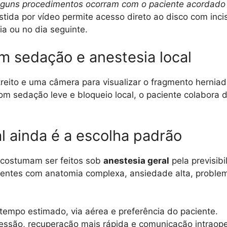
 alguns procedimentos ocorram com o paciente acordado
stida por vídeo permite acesso direto ao disco com inci
a ou no dia seguinte.
m sedação e anestesia local
eito e uma câmera para visualizar o fragmento herniado
m sedação leve e bloqueio local, o paciente colabora 
l ainda é a escolha padrão
 costumam ser feitos sob
anestesia geral
pela previsib
entes com anatomia complexa, ansiedade alta, problemas
empo estimado, via aérea e preferência do paciente.
ssão, recuperação mais rápida e comunicação intraope