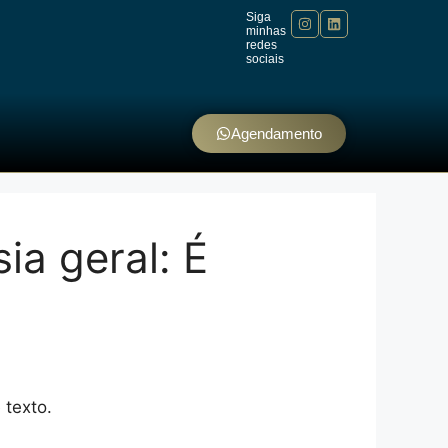
Siga
minhas
redes
sociais
Agendamento
ia geral: É
 texto.