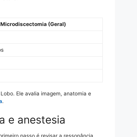
Microdiscectomia (Geral)
os
Lobo. Ele avalia imagem, anatomia e
a
.
a e anestesia
rimeiro passo é revisar a ressonância