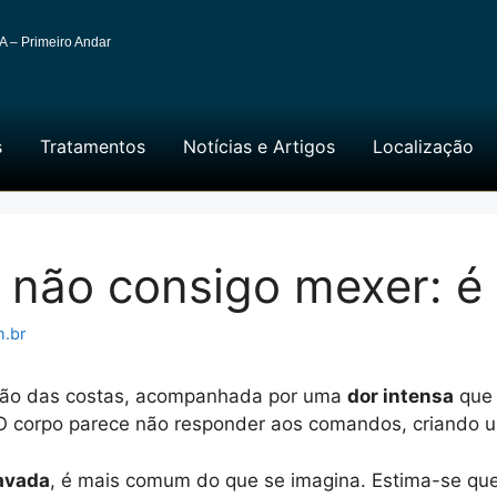
A – Primeiro Andar
s
Tratamentos
Notícias e Artigos
Localização
e não consigo mexer: é
m.br
gião das costas, acompanhada por uma
dor intensa
que 
O corpo parece não responder aos comandos, criando um
avada
, é mais comum do que se imagina. Estima-se qu