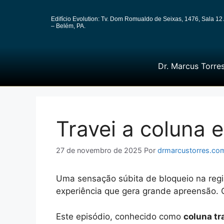
Edifício Evolution: Tv. Dom Romualdo de Seixas, 1476, Sala 12 
– Belém, PA.
Dr. Marcus Torre
Travei a coluna 
27 de novembro de 2025
Por
drmarcustorres.co
Uma sensação súbita de bloqueio na re
experiência que gera grande apreensão. 
Este episódio, conhecido como
coluna tr