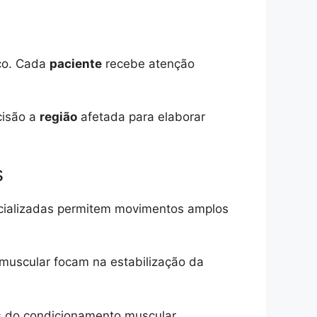
ico. Cada
paciente
recebe atenção
cisão a
região
afetada para elaborar
s
cializadas permitem movimentos amplos
muscular focam na estabilização da
és do condicionamento muscular.