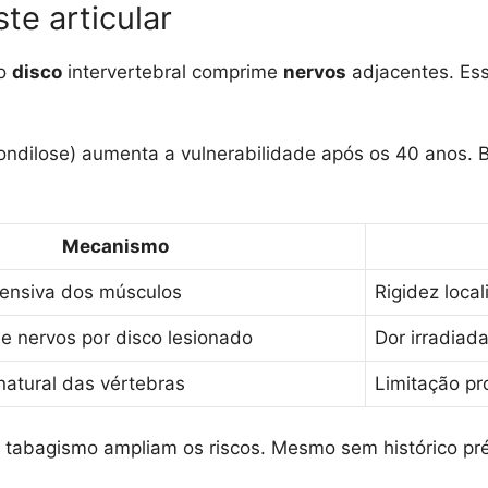
te articular
do
disco
intervertebral comprime
nervos
adjacentes. Es
ondilose) aumenta a vulnerabilidade após os 40 anos. B
Mecanismo
ensiva dos músculos
Rigidez loca
 nervos por disco lesionado
Dor irradiad
atural das vértebras
Limitação p
 tabagismo ampliam os riscos. Mesmo sem histórico pr