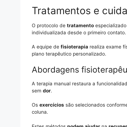
Tratamentos e cuid
O protocolo de
tratamento
especializado
individualizada desde o primeiro contato.
A equipe de
fisioterapia
realiza exame fí
plano terapêutico personalizado.
Abordagens fisioterapêu
A terapia manual restaura a funcionalid
sem
dor
.
Os
exercícios
são selecionados conforme
coluna.
Estes métodos
podem ajudar
na
recupe