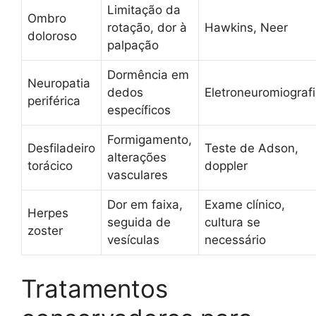
Limitação da
Ombro
rotação, dor à
Hawkins, Neer
doloroso
palpação
Dormência em
Neuropatia
dedos
Eletroneuromiograf
periférica
específicos
Formigamento,
Desfiladeiro
Teste de Adson,
alterações
torácico
doppler
vasculares
Dor em faixa,
Exame clínico,
Herpes
seguida de
cultura se
zoster
vesículas
necessário
Tratamentos