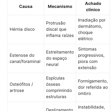
Achado
Causa
Mecanismo
clínico
Irradiação por
Protrusão
dermátomo,
Hérnia disco
discal que
choque
inflama raízes
elétrico
Sintomas
Estreitamento
Estenose do
progressivos,
do espaço
canal/foraminal
piora com
neural
extensão
Espículas
Formigamento,
Osteófitos /
ósseas
dor referida ao
artrose
comprimindo
ombro
estruturas
Instabilidade,
Deslizamento