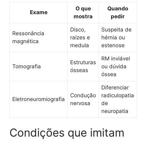
O que
Quando
Exame
mostra
pedir
Disco,
Suspeita de
Ressonância
raízes e
hérnia ou
magnética
medula
estenose
RM inviável
Estruturas
Tomografia
ou dúvida
ósseas
óssea
Diferenciar
Condução
radiculopatia
Eletroneuromiografia
nervosa
de
neuropatia
Condições que imitam