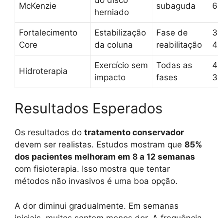
McKenzie
subaguda
6
herniado
Fortalecimento
Estabilização
Fase de
3
Core
da coluna
reabilitação
4
Exercício sem
Todas as
4
Hidroterapia
impacto
fases
3
Resultados Esperados
Os resultados do
tratamento conservador
devem ser realistas. Estudos mostram que
85%
dos pacientes melhoram em 8 a 12 semanas
com fisioterapia. Isso mostra que tentar
métodos não invasivos é uma boa opção.
A dor diminui gradualmente. Em semanas
iniciais, muitos sentem menos dor. A frequência