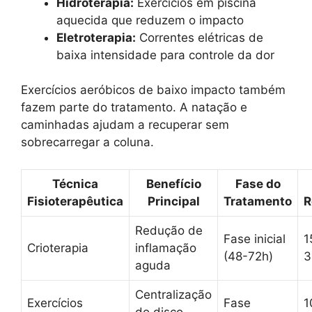
Hidroterapia:
Exercícios em piscina
aquecida que reduzem o impacto
Eletroterapia:
Correntes elétricas de
baixa intensidade para controle da dor
Exercícios aeróbicos de baixo impacto também
fazem parte do tratamento. A natação e
caminhadas ajudam a recuperar sem
sobrecarregar a coluna.
Técnica
Benefício
Fase do
Fisioterapêutica
Principal
Tratamento
R
Redução de
Fase inicial
1
Crioterapia
inflamação
(48-72h)
3
aguda
Centralização
Exercícios
Fase
1
do disco