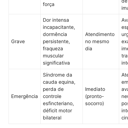
de
força
im
Dor intensa
Av
incapacitante,
es
dormência
Atendimento
ur
Grave
persistente,
no mesmo
ex
fraqueza
dia
im
muscular
tr
significativa
in
Síndrome da
At
cauda equina,
em
perda de
Imediato
av
Emergência
controle
(pronto-
ne
esfincteriano,
socorro)
po
déficit motor
in
bilateral
cir