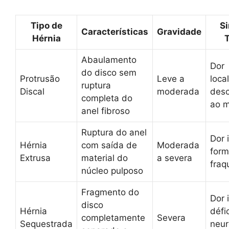
Tipo de
S
Características
Gravidade
Hérnia
T
Abaulamento
Dor
do disco sem
Protrusão
Leve a
loca
ruptura
Discal
moderada
desc
completa do
ao 
anel fibroso
Ruptura do anel
Dor 
Hérnia
com saída de
Moderada
form
Extrusa
material do
a severa
fraq
núcleo pulposo
Fragmento do
Dor 
disco
Hérnia
défic
completamente
Severa
Sequestrada
neur