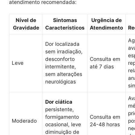
atendimento recomendada:
Nível de
Sintomas
Urgência de
Gravidade
Característicos
Atendimento
Re
Ag
Dor localizada
av
sem irradiação,
es
desconforto
Consulta em
Leve
re
intermitente,
até 7 dias
rel
sem alterações
an
neurológicas
si
Av
Dor ciática
mé
persistente,
pri
formigamento
Consulta em
Moderado
po
ocasional, leve
24-48 horas
ne
diminuição de