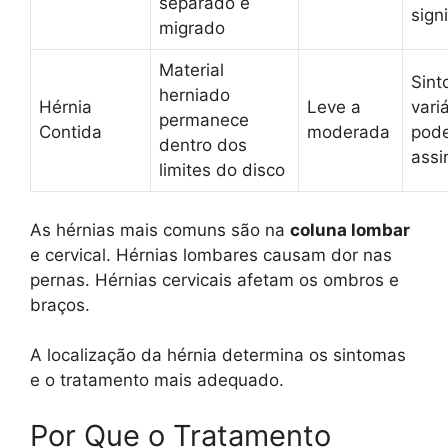
separado e
signi
migrado
Material
Sin
herniado
Hérnia
Leve a
vari
permanece
Contida
moderada
pode
dentro dos
assi
limites do disco
As hérnias mais comuns são na
coluna lombar
e cervical. Hérnias lombares causam dor nas
pernas. Hérnias cervicais afetam os ombros e
braços.
A localização da hérnia determina os sintomas
e o tratamento mais adequado.
Por Que o Tratamento