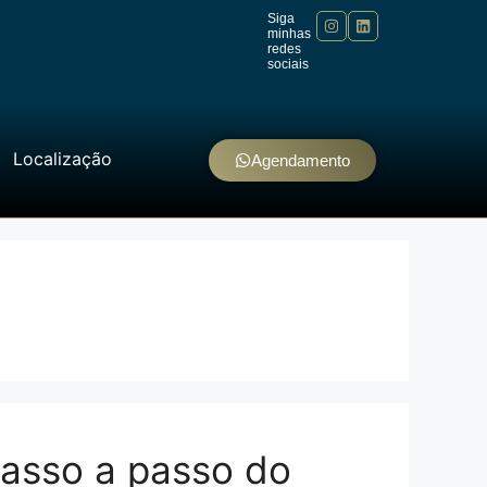
Siga
minhas
redes
sociais
Localização
Agendamento
passo a passo do