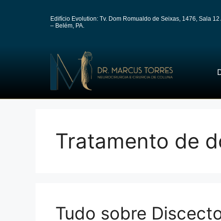
Edifício Evolution: Tv. Dom Romualdo de Seixas, 1476, Sala 12 
– Belém, PA.
D
Tratamento de d
Tudo sobre Discect