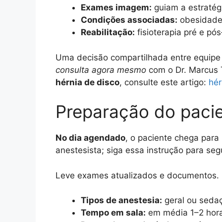
Exames imagem:
guiam a estratégi
Condições associadas:
obesidade,
Reabilitação:
fisioterapia pré e pós
Uma decisão compartilhada entre equipe 
consulta agora mesmo
com o Dr. Marcus T
hérnia de disco
, consulte este artigo:
hér
Preparação do pacie
No dia agendado
, o paciente chega para
anestesista; siga essa instrução para se
Leve exames atualizados e documentos. O
Tipos de anestesia:
geral ou sedaçã
Tempo em sala:
em média 1–2 horas