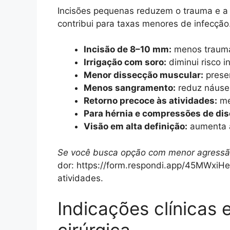
Incisões pequenas reduzem o trauma e a do
contribui para taxas menores de infecção
Incisão de 8–10 mm:
menos trauma 
Irrigação com soro:
diminui risco i
Menor dissecção muscular:
preser
Menos sangramento:
reduz náusea
Retorno precoce às atividades:
mel
Para hérnia e compressões de dis
Visão em alta definição:
aumenta a
Se você busca opção com menor agressão
dor: https://form.respondi.app/45MWxiHe.
atividades.
Indicações clínicas