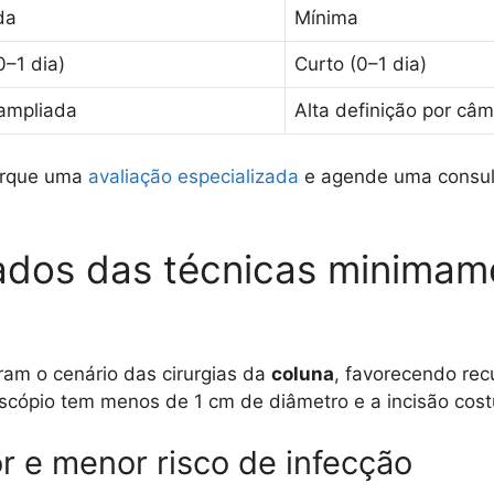
da
Mínima
0–1 dia)
Curto (0–1 dia)
 ampliada
Alta definição por câ
marque uma
avaliação especializada
e agende uma consult
dos das técnicas minimame
m o cenário das cirurgias da
coluna
, favorecendo re
oscópio tem menos de 1 cm de diâmetro e a incisão cos
r e menor risco de infecção