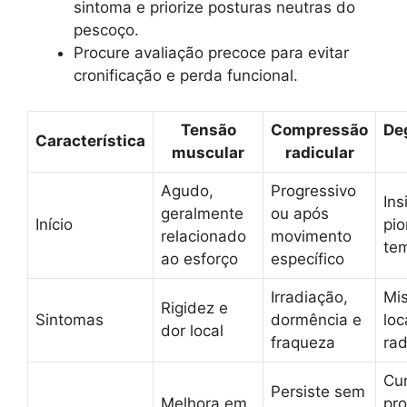
sintoma e priorize posturas neutras do
pescoço.
Procure avaliação precoce para evitar
cronificação e perda funcional.
Tensão
Compressão
De
Característica
muscular
radicular
Agudo,
Progressivo
Ins
geralmente
ou após
Início
pio
relacionado
movimento
te
ao esforço
específico
Irradiação,
Mis
Rigidez e
Sintomas
dormência e
loc
dor local
fraqueza
rad
Cu
Persiste sem
Melhora em
pr