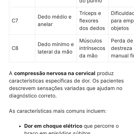
do punho
Tríceps e
Dificulda
Dedo médio e
C7
flexores
para emp
anelar
dos dedos
objetos
Músculos
Perda de
Dedo mínimo e
C8
intrínsecos
destreza
lateral da mão
da mão
manual fi
A
compressão nervosa na cervical
produz
características específicas de dor. Os pacientes
descrevem sensações variadas que ajudam no
diagnóstico correto.
As características mais comuns incluem:
Dor em choque elétrico
que percorre o
braço em episódios súbitos