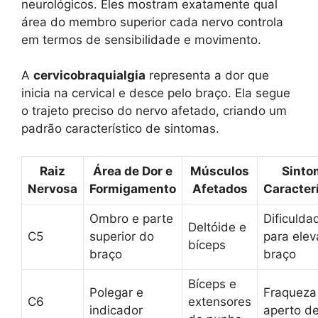
neurológicos. Eles mostram exatamente qual
área do membro superior cada nervo controla
em termos de sensibilidade e movimento.
A
cervicobraquialgia
representa a dor que
inicia na cervical e desce pelo braço. Ela segue
o trajeto preciso do nervo afetado, criando um
padrão característico de sintomas.
Raiz
Área de Dor e
Músculos
Sinto
Nervosa
Formigamento
Afetados
Caracter
Ombro e parte
Dificulda
Deltóide e
C5
superior do
para elev
bíceps
braço
braço
Bíceps e
Polegar e
Fraqueza
C6
extensores
indicador
aperto d