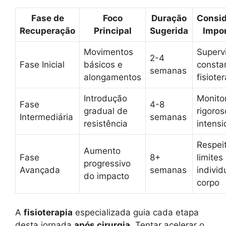
Fase de
Foco
Duração
Consi
Recuperação
Principal
Sugerida
Impo
Movimentos
Superv
2-4
Fase Inicial
básicos e
consta
semanas
alongamentos
fisiote
Introdução
Monito
Fase
4-8
gradual de
rigoros
Intermediária
semanas
resistência
intens
Respei
Aumento
Fase
8+
limites
progressivo
Avançada
semanas
individ
do impacto
corpo
A
fisioterapia
especializada guia cada etapa
desta jornada
após cirurgia
. Tentar acelerar o