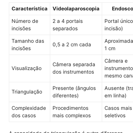
Característica
Videolaparoscopia
Endosco
Número de
2 a 4 portais
Portal único
incisões
separados
incisão)
Tamanho das
Aproximad
0,5 a 2 cm cada
incisões
1 cm
Câmera e
Câmera separada
Visualização
instrumento
dos instrumentos
mesmo can
Presente (ângulos
Ausente (tr
Triangulação
diferentes)
em linha)
Complexidade
Procedimentos
Casos mais
dos casos
mais complexos
seletivos