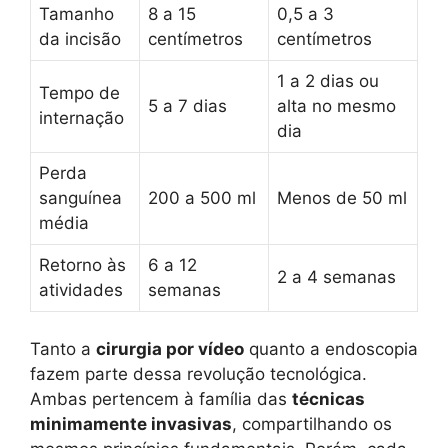
Tamanho
8 a 15
0,5 a 3
da incisão
centímetros
centímetros
1 a 2 dias ou
Tempo de
5 a 7 dias
alta no mesmo
internação
dia
Perda
sanguínea
200 a 500 ml
Menos de 50 ml
média
Retorno às
6 a 12
2 a 4 semanas
atividades
semanas
Tanto a
cirurgia por vídeo
quanto a endoscopia
fazem parte dessa revolução tecnológica.
Ambas pertencem à família das
técnicas
minimamente invasivas
, compartilhando os