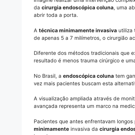
Imagine realizar uma intervenção comple
da
cirurgia endoscópica coluna
, uma a
abrir toda a porta.
A
técnica minimamente invasiva
utiliza
de apenas 5 a 7 milímetros, o cirurgião a
Diferente dos métodos tradicionais que 
resultado é menos trauma cirúrgico e uma
No Brasil, a
endoscópica coluna
tem ganh
vez mais pacientes buscam esta alternat
A visualização ampliada através de monit
avançada representa um marco na medicin
Pacientes que antes enfrentavam longos 
minimamente
invasiva da
cirurgia endo