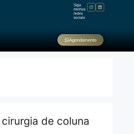
Siga
minhas
redes
sociais
Agendamento
cirurgia de coluna