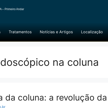
A – Primeiro Andar
s
Tratamentos
Notícias e Artigos
Localização
doscópico na coluna
 da coluna: a revolução da 
.br