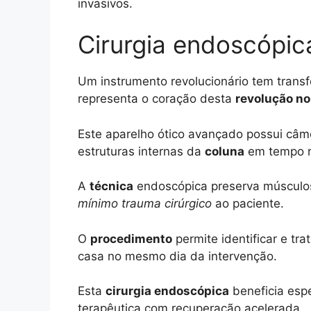
invasivos.
Cirurgia endoscópica
Um instrumento revolucionário tem tran
representa o coração desta
revolução no
Este aparelho ótico avançado possui câme
estruturas internas da
coluna
em tempo r
A
técnica
endoscópica preserva músculos,
mínimo trauma cirúrgico
ao paciente.
O
procedimento
permite identificar e tr
casa no mesmo dia da intervenção.
Esta
cirurgia endoscópica
beneficia esp
terapêutica com recuperação acelerada.