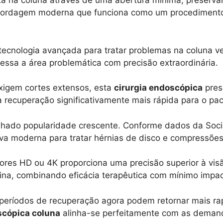
xa na coluna através de uma abertura mínima, preserva
bordagem moderna que funciona como um procedimento 
 tecnologia avançada para tratar problemas na coluna v
cessa a área problemática com precisão extraordinária.
exigem cortes extensos, esta
cirurgia endoscópica
prese
 recuperação significativamente mais rápida para o pac
ado popularidade crescente. Conforme dados da Socied
iva moderna para tratar hérnias de disco e compressões
ores HD ou 4K proporciona uma precisão superior à visão
a, combinando eficácia terapêutica com mínimo impact
períodos de recuperação agora podem retornar mais ra
scópica coluna
alinha-se perfeitamente com as deman