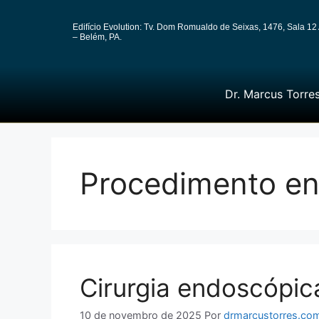
Edifício Evolution: Tv. Dom Romualdo de Seixas, 1476, Sala 12 
– Belém, PA.
Dr. Marcus Torre
Procedimento en
Cirurgia endoscópica
10 de novembro de 2025
Por
drmarcustorres.com