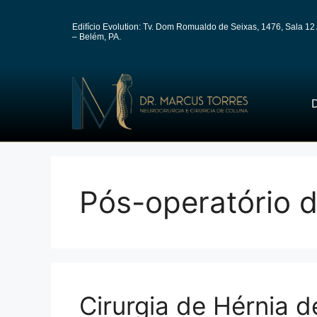
Edifício Evolution: Tv. Dom Romualdo de Seixas, 1476, Sala 12 
– Belém, PA.
D
Pós-operatório d
Cirurgia de Hérnia 