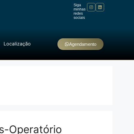
Siga
minhas
redes
sociais
Localização
Agendamento
ós-Operatório