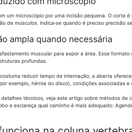
eduzido com microscópio
 com um microscópio por uma incisão pequena. O corte é 
ção de
músculos
. Indica‑se quando é preciso precisão 
ção ampla quando necessária
e afastamento muscular para expor a área. Esse formato 
truturas profundas.
costuma reduzir tempo de internação; a aberta oferec
(por exemplo, hérnia do
disco
), condições associadas e 
detalhes técnicos, veja este artigo sobre métodos de 
obo e esclareça qual caminho é mais adequado: Agende
unciona na coluna vertebra