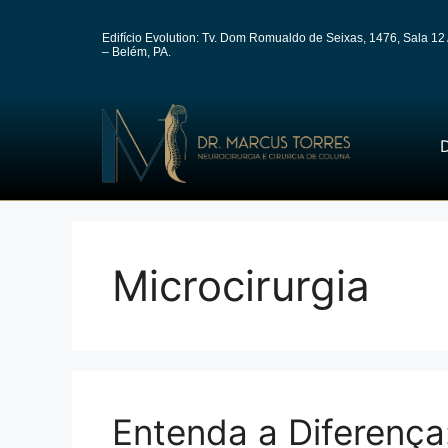
Edifício Evolution: Tv. Dom Romualdo de Seixas, 1476, Sala 12 
– Belém, PA.
D
Microcirurgia
Entenda a Diferença