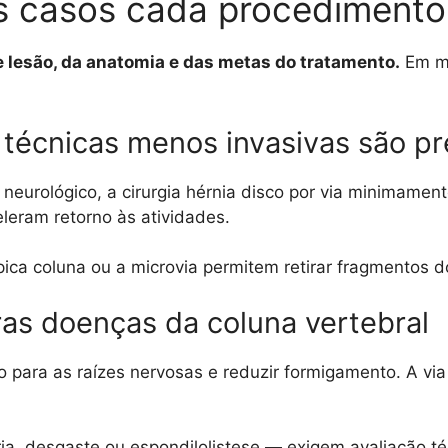
is casos cada procediment
 lesão, da anatomia e das metas do tratamento.
Em mu
técnicas menos invasivas são pre
 neurológico, a cirurgia hérnia disco por via minimamen
leram retorno às atividades.
ópica coluna ou a microvia permitem retirar fragmentos
ras doenças da coluna vertebral
o para as raízes nervosas e reduzir formigamento. A v
ia, desgaste ou espondilolistese — exigem avaliação t