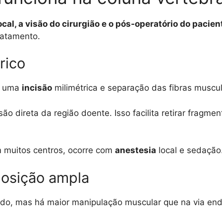
cal, a visão do cirurgião e o pós‑operatório do pacien
ratamento.
rico
se uma
incisão
milimétrica e separação das fibras muscul
são direta da região doente. Isso facilita retirar fragm
 muitos centros, ocorre com
anestesia
local e sedação
posição ampla
zido, mas há maior manipulação muscular que na via en