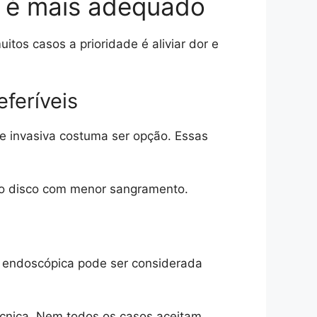
o é mais adequado
itos casos a prioridade é aliviar dor e
feríveis
te invasiva costuma ser opção. Essas
 do disco com menor sangramento.
ia endoscópica pode ser considerada
écnica. Nem todos os casos aceitam