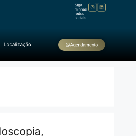
Siga
minhas
redes
sociais
Localização
Agendamento
doscopia,