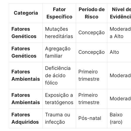
Fator
Período de
Nível d
Categoria
Específico
Risco
Evidênc
Fatores
Mutações
Moderad
Concepção
Genéticos
hereditárias
a Alto
Fatores
Agregação
Concepção
Alto
Genéticos
familiar
Deficiência
Fatores
Primeiro
de ácido
Moderad
Ambientais
trimestre
fólico
Fatores
Exposição a
Primeiro
Moderad
Ambientais
teratógenos
trimestre
Fatores
Trauma ou
Baixo
Pós-natal
Adquiridos
infecção
(raro)