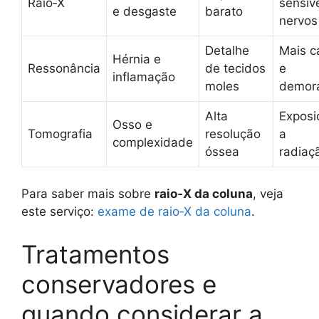
Raio‑X
sensíve
e desgaste
barato
nervos
Detalhe
Mais c
Hérnia e
Ressonância
de tecidos
e
inflamação
moles
demor
Alta
Exposi
Osso e
Tomografia
resolução
a
complexidade
óssea
radiaç
Para saber mais sobre
raio‑X da coluna
, veja
este serviço:
exame de raio‑X da coluna
.
Tratamentos
conservadores e
quando considerar a