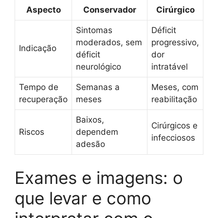
Aspecto
Conservador
Cirúrgico
Sintomas
Déficit
moderados, sem
progressivo,
Indicação
déficit
dor
neurológico
intratável
Tempo de
Semanas a
Meses, com
recuperação
meses
reabilitação
Baixos,
Cirúrgicos e
Riscos
dependem
infecciosos
adesão
Exames e imagens: o
que levar e como