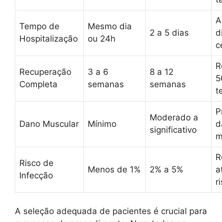
A
Tempo de
Mesmo dia
2 a 5 dias
d
Hospitalização
ou 24h
c
R
Recuperação
3 a 6
8 a 12
5
Completa
semanas
semanas
t
P
Moderado a
Dano Muscular
Mínimo
d
significativo
m
R
Risco de
Menos de 1%
2% a 5%
a
Infecção
r
A seleção adequada de pacientes é crucial para