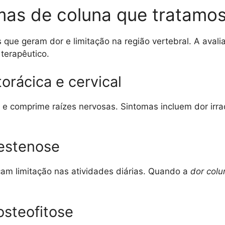
mas de coluna que tratamo
e geram dor e limitação na região vertebral. A avaliaç
 terapêutico.
torácica e cervical
 e comprime raízes nervosas. Sintomas incluem dor irr
 estenose
cam limitação nas atividades diárias. Quando a
dor colu
osteofitose