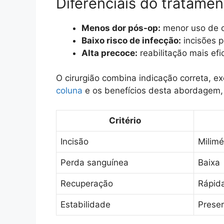
Diferenciais do tratame
Menos dor pós-op:
menor uso de op
Baixo risco de infecção:
incisões p
Alta precoce:
reabilitação mais efi
O cirurgião combina indicação correta,
coluna
e os benefícios desta abordagem, c
Critério
Incisão
Milimé
Perda sanguínea
Baixa
Recuperação
Rápida
Estabilidade
Prese