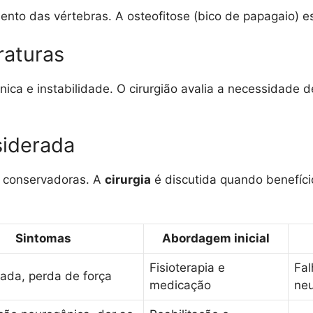
ento das vértebras. A osteofitose (bico de papagaio) es
raturas
ica e instabilidade. O cirurgião avalia a necessidade d
siderada
s conservadoras. A
cirurgia
é discutida quando benefício
Sintomas
Abordagem inicial
Fisioterapia e
Fal
iada, perda de força
medicação
neu