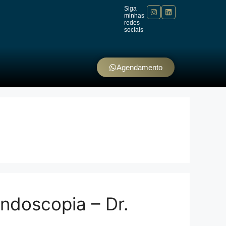
Siga
minhas
redes
sociais
Agendamento
ndoscopia – Dr.