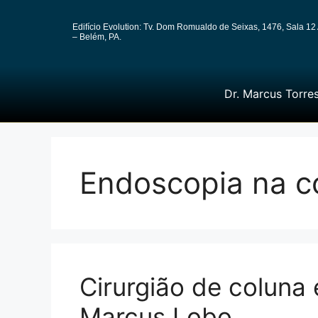
Edifício Evolution: Tv. Dom Romualdo de Seixas, 1476, Sala 12 
– Belém, PA.
Dr. Marcus Torre
Endoscopia na co
Cirurgião de coluna
Marcus Lobo