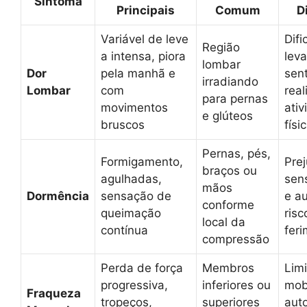
Sintoma
Principais
Comum
D
Variável de leve
Difi
Região
a intensa, piora
leva
lombar
Dor
pela manhã e
sent
irradiando
Lombar
com
real
para pernas
movimentos
ati
e glúteos
bruscos
físi
Pernas, pés,
Formigamento,
Pre
braços ou
agulhadas,
sens
mãos
Dormência
sensação de
e a
conforme
queimação
risc
local da
contínua
fer
compressão
Perda de força
Membros
Limi
progressiva,
inferiores ou
mob
Fraqueza
tropeços,
superiores
aut