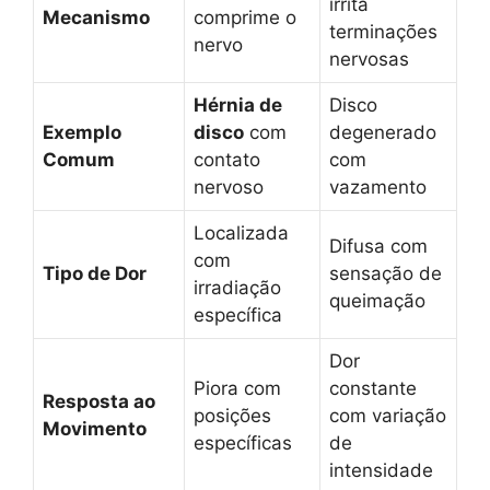
irrita
Mecanismo
comprime o
terminações
nervo
nervosas
Hérnia de
Disco
Exemplo
disco
com
degenerado
Comum
contato
com
nervoso
vazamento
Localizada
Difusa com
com
Tipo de Dor
sensação de
irradiação
queimação
específica
Dor
Piora com
constante
Resposta ao
posições
com variação
Movimento
específicas
de
intensidade