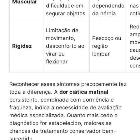
Muscular
dificuldade em
dependendo
nas
segurar objetos
da hérnia
cot
Red
Limitação de
amp
movimento,
Pescoço ou
mov
Rigidez
desconforto ao
região
cau
virar ou
lombar
des
flexionar
con
Reconhecer esses sintomas precocemente faz
toda a diferença. A
dor ciática matinal
persistente, combinada com dormência e
fraqueza, indica a necessidade de avaliação
médica especializada. Quanto mais cedo o
diagnóstico for estabelecido, maiores as
chances de tratamento conservador bem-
sucedido.