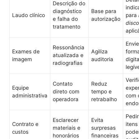
Descrição do
indic
diagnóstico
Base para
Laudo clínico
para
e falha do
autorização
disco
tratamento
aplic
Envi
Ressonância
Exames de
Agiliza
form
atualizada e
imagem
auditoria
digita
radiografias
legív
Verif
Contato
Reduz
Equipe
exper
direto com
tempo e
administrativa
com c
operadora
retrabalho
endo
Pedir
Esclarecer
Evita
Contrato e
itens
materiais e
surpresas
custos
pode
honorários
financeiras