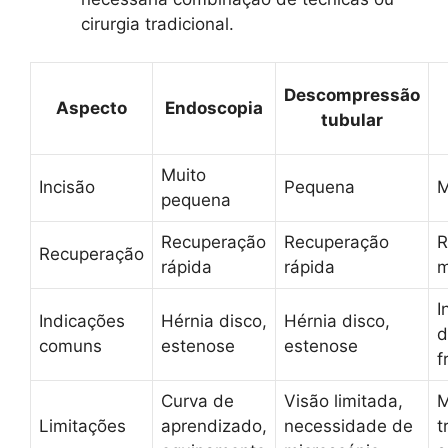
cirurgia tradicional.
Descompressão
Aspecto
Endoscopia
tubular
Muito
Incisão
Pequena
M
pequena
Recuperação
Recuperação
R
Recuperação
rápida
rápida
m
I
Indicações
Hérnia disco,
Hérnia disco,
d
comuns
estenose
estenose
f
Curva de
Visão limitada,
M
Limitações
aprendizado,
necessidade de
t