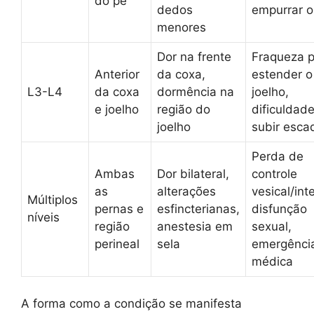
do pé
dedos
empurrar o
menores
Dor na frente
Fraqueza 
Anterior
da coxa,
estender o
L3-L4
da coxa
dormência na
joelho,
e joelho
região do
dificuldad
joelho
subir esca
Perda de
Ambas
Dor bilateral,
controle
as
alterações
vesical/inte
Múltiplos
pernas e
esfincterianas,
disfunção
níveis
região
anestesia em
sexual,
perineal
sela
emergênci
médica
A forma como a condição se manifesta