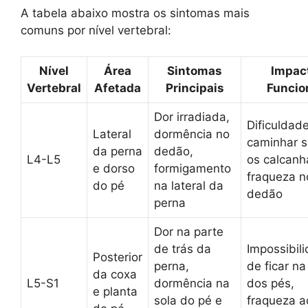
A tabela abaixo mostra os sintomas mais
comuns por nível vertebral:
Nível
Área
Sintomas
Impac
Vertebral
Afetada
Principais
Funcio
Dor irradiada,
Dificuldad
Lateral
dormência no
caminhar 
da perna
dedão,
L4-L5
os calcanh
e dorso
formigamento
fraqueza n
do pé
na lateral da
dedão
perna
Dor na parte
de trás da
Impossibil
Posterior
perna,
de ficar na
da coxa
L5-S1
dormência na
dos pés,
e planta
sola do pé e
fraqueza a