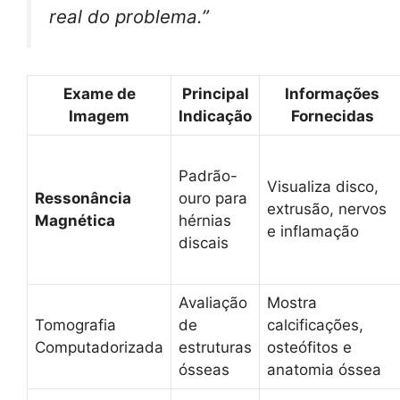
real do problema.”
Exame de
Principal
Informações
Imagem
Indicação
Fornecidas
Padrão-
Visualiza disco,
Ressonância
ouro para
extrusão, nervos
Magnética
hérnias
e inflamação
discais
Avaliação
Mostra
Tomografia
de
calcificações,
Computadorizada
estruturas
osteófitos e
ósseas
anatomia óssea