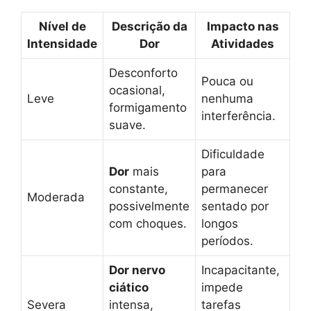
Nível de
Descrição da
Impacto nas
Intensidade
Dor
Atividades
Desconforto
Pouca ou
ocasional,
Leve
nenhuma
formigamento
interferência.
suave.
Dificuldade
Dor
mais
para
constante,
permanecer
Moderada
possivelmente
sentado por
com choques.
longos
períodos.
Dor nervo
Incapacitante,
ciático
impede
Severa
intensa,
tarefas