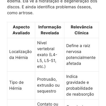
edema. Ela vê a hidratação e degeneração dos
discos. E ainda identifica problemas ósseos,
como artrose.
Aspecto
Informação
Relevância
Avaliado
Revelada
Clínica
Nível
Define a raiz
vertebral
Localização
nervosa
exato (L4-
da Hérnia
potencialmente
L5, L5-S1,
afetada
etc.)
Indica
Protrusão,
Tipo de
gravidade e
extrusão ou
Hérnia
probabilidade
sequestro
de reabsorção
Contato ou