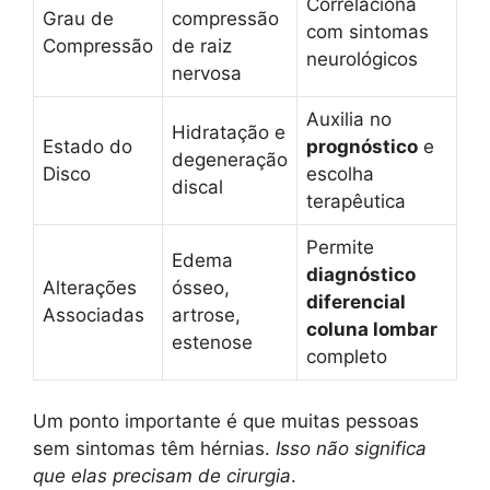
Correlaciona
Grau de
compressão
com sintomas
Compressão
de raiz
neurológicos
nervosa
Auxilia no
Hidratação e
Estado do
prognóstico
e
degeneração
Disco
escolha
discal
terapêutica
Permite
Edema
diagnóstico
Alterações
ósseo,
diferencial
Associadas
artrose,
coluna lombar
estenose
completo
Um ponto importante é que muitas pessoas
sem sintomas têm hérnias.
Isso não significa
que elas precisam de cirurgia
.