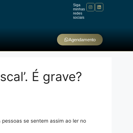
Siga
minhas
redes
sociais
Agendamento
cal’. É grave?
 pessoas se sentem assim ao ler no