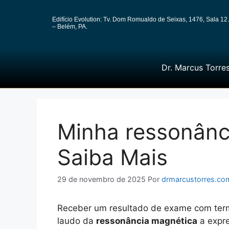
Edifício Evolution: Tv. Dom Romualdo de Seixas, 1476, Sala 12 
– Belém, PA.
Dr. Marcus Torre
Minha ressonânci
Saiba Mais
29 de novembro de 2025
Por
drmarcustorres.co
Receber um resultado de exame com term
laudo da
ressonância magnética
a expre