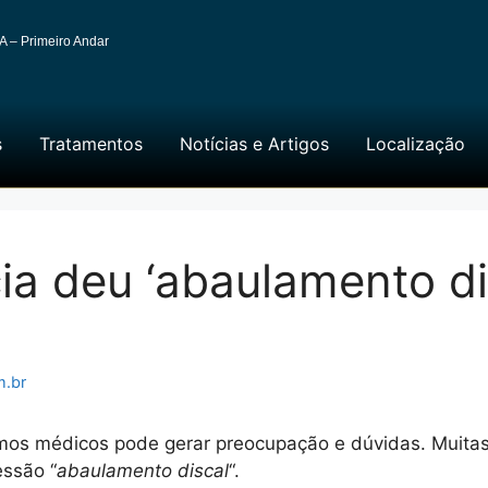
A – Primeiro Andar
s
Tratamentos
Notícias e Artigos
Localização
a deu ‘abaulamento dis
m.br
os médicos pode gerar preocupação e dúvidas. Muitas
ssão “
abaulamento discal
“.