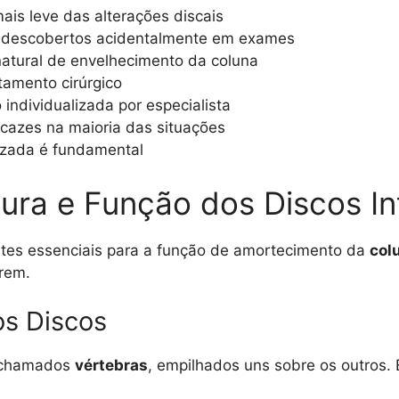
ais leve das alterações discais
e descobertos acidentalmente em exames
natural de envelhecimento da coluna
tamento cirúrgico
individualizada por especialista
cazes na maioria das situações
izada é fundamental
ura e Função dos Discos In
es essenciais para a função de amortecimento da
col
rem.
os Discos
 chamados
vértebras
, empilhados uns sobre os outros.