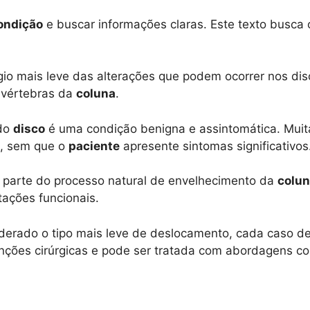
ondição
e buscar informações claras. Este texto busca o
io mais leve das alterações que podem ocorrer nos disc
 vértebras da
coluna
.
 do
disco
é uma condição benigna e assintomática. Muit
, sem que o
paciente
apresente sintomas significativos
z parte do processo natural de envelhecimento da
colu
tações funcionais.
derado o tipo mais leve de deslocamento, cada caso de
venções cirúrgicas e pode ser tratada com abordagens c