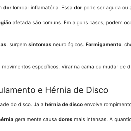
om
dor
lombar inflamatória. Essa
dor
pode ser aguda ou 
egião
afetada são comuns. Em alguns casos, podem oco
sas
, surgem
sintomas
neurológicos.
Formigamento
, ch
 movimentos específicos. Virar na cama ou mudar de 
ulamento e Hérnia de Disco
ade do disco. Já a
hérnia de disco
envolve rompimento 
hérnia
geralmente causa
dores
mais intensas. A quanti