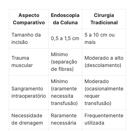
Aspecto
Endoscopia
Cirurgia
Comparativo
da Coluna
Tradicional
Tamanho da
5 a 10 cm ou
0,5 a 1,5 cm
incisão
mais
Mínimo
Trauma
Moderado a alto
(separação
muscular
(descolamento)
de fibras)
Mínimo
Moderado
Sangramento
(raramente
(ocasionalmente
intraoperatório
necessita
requer
transfusão)
transfusão)
Necessidade
Raramente
Frequentemente
de drenagem
necessária
utilizada