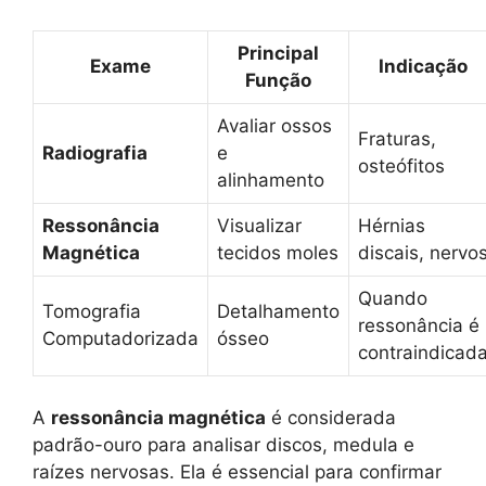
Principal
Exame
Indicação
Função
Avaliar ossos
Fraturas,
Radiografia
e
osteófitos
alinhamento
Ressonância
Visualizar
Hérnias
Magnética
tecidos moles
discais, nervo
Quando
Tomografia
Detalhamento
ressonância é
Computadorizada
ósseo
contraindicad
A
ressonância magnética
é considerada
padrão-ouro para analisar discos, medula e
raízes nervosas. Ela é essencial para confirmar