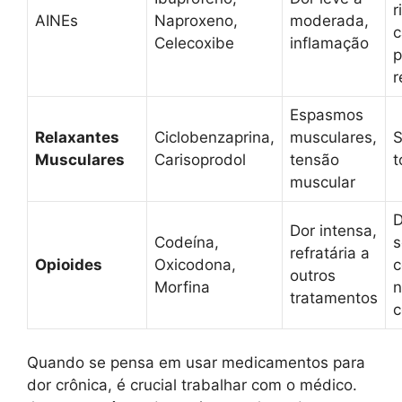
r
AINEs
Naproxeno,
moderada,
c
Celecoxibe
inflamação
p
r
Espasmos
Relaxantes
Ciclobenzaprina,
musculares,
S
Musculares
Carisoprodol
tensão
t
muscular
D
Dor intensa,
Codeína,
s
refratária a
Opioides
Oxicodona,
c
outros
Morfina
n
tratamentos
c
Quando se pensa em usar medicamentos para
dor crônica, é crucial trabalhar com o médico.