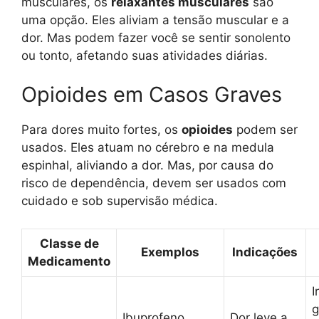
musculares, os
relaxantes musculares
são
uma opção. Eles aliviam a tensão muscular e a
dor. Mas podem fazer você se sentir sonolento
ou tonto, afetando suas atividades diárias.
Opioides em Casos Graves
Para dores muito fortes, os
opioides
podem ser
usados. Eles atuam no cérebro e na medula
espinhal, aliviando a dor. Mas, por causa do
risco de dependência, devem ser usados com
cuidado e sob supervisão médica.
Classe de
Exemplos
Indicações
Medicamento
I
g
Ibuprofeno,
Dor leve a