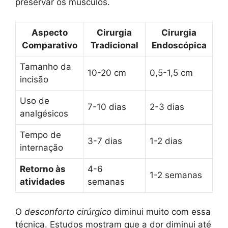
preservar os músculos.
Aspecto
Cirurgia
Cirurgia
Comparativo
Tradicional
Endoscópica
Tamanho da
10-20 cm
0,5-1,5 cm
incisão
Uso de
7-10 dias
2-3 dias
analgésicos
Tempo de
3-7 dias
1-2 dias
internação
Retorno às
4-6
1-2 semanas
atividades
semanas
O
desconforto cirúrgico
diminui muito com essa
técnica. Estudos mostram que a dor diminui até